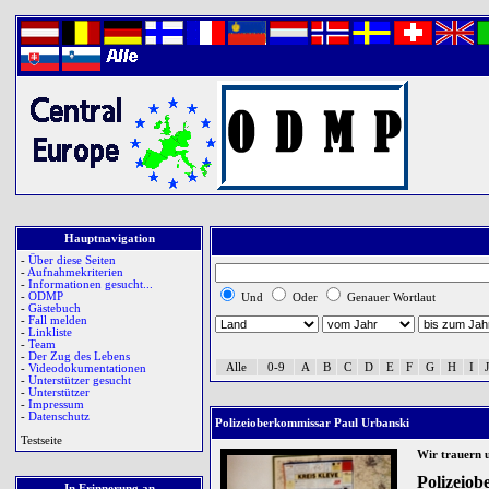
Hauptnavigation
-
Über diese Seiten
-
Aufnahmekriterien
-
Informationen gesucht...
-
ODMP
Und
Oder
Genauer Wortlaut
-
Gästebuch
-
Fall melden
-
Linkliste
-
Team
-
Der Zug des Lebens
Alle
0-9
A
B
C
D
E
F
G
H
I
J
-
Videodokumentationen
-
Unterstützer gesucht
-
Unterstützer
-
Impressum
-
Datenschutz
Polizeioberkommissar Paul Urbanski
Testseite
Wir trauern 
Polizeio
In Erinnerung an