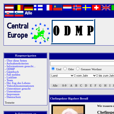
Hauptnavigation
-
Über diese Seiten
-
Aufnahmekriterien
-
Informationen gesucht...
-
ODMP
Und
Oder
Genauer Wortlaut
-
Gästebuch
-
Fall melden
-
Linkliste
-
Team
-
Der Zug des Lebens
Alle
0-9
A
B
C
D
E
F
G
H
I
J
-
Videodokumentationen
-
Unterstützer gesucht
-
Unterstützer
-
Impressum
-
Datenschutz
Chefinspektor Rigobert Berndl
Testseite
Wir trauern 
Chefinsp
In Erinnerung an