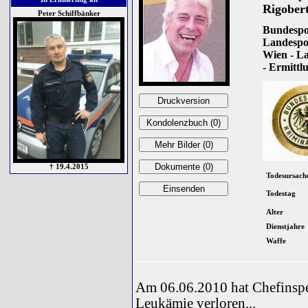
Rigober
Peter Schiffbänker
Bundespol
Landespo
Wien - L
- Ermittlu
† 19.4.2015
Todesursach
Todestag
Alter
Dienstjahre
Waffe
Am 06.06.2010 hat Chefinspe
Leukämie verloren...