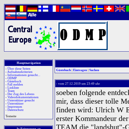
Hauptnavigation
-
Über diese Seiten
Gästebuch
|
Eintragen
|
Suchen
-
Aufnahmekriterien
-
Informationen gesucht...
-
ODMP
-
Gästebuch
-
vom 27.12.2019 um 23:49 uhr
-
Fall melden
-
Linkliste
soeben folgende entde
-
Team
-
Der Zug des Lebens
-
Videodokumentationen
mir, dass dieser tolle 
-
Unterstützer gesucht
-
Unterstützer
-
Impressum
finden wird: Ulrich W 
-
Datenschutz
erster Kommandeur der 
Testseite
TEAM die "landshut"-GE
In Erinnerung an