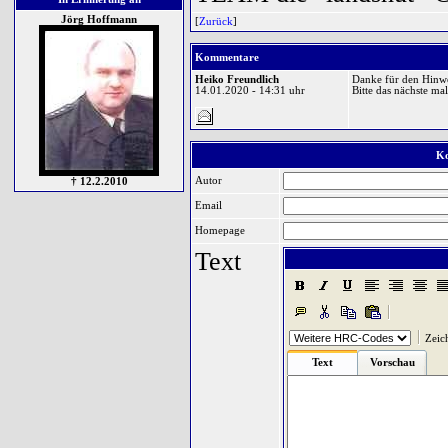
Jörg Hoffmann
[
Zurück
]
Kommentare
Heiko Freundlich
Danke für den Hinwe
14.01.2020 - 14:31 uhr
Bitte das nächste mal
Ko
Autor
† 12.2.2010
Email
Homepage
Text
Zeic
Text
Vorschau