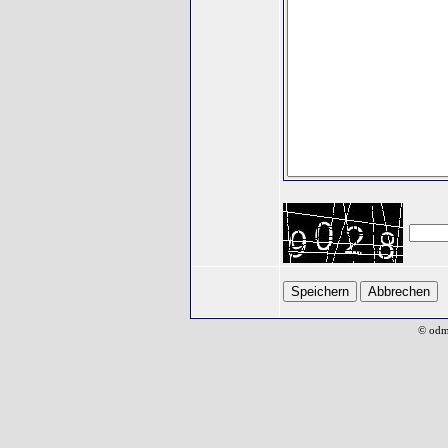
© odm