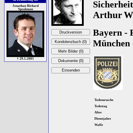
Sicherhei
Jonathan Richard
Speakman
Arthur W
Bayern - P
München -
† 29.1.2005
Todesursache
Todestag
Alter
Dienstjahre
Waffe