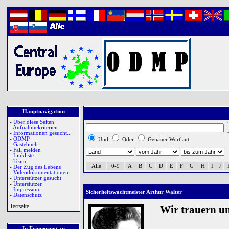
Hauptnavigation
-
Über diese Seiten
-
Aufnahmekriterien
-
Informationen gesucht...
-
ODMP
Und
Oder
Genauer Wortlaut
-
Gästebuch
-
Fall melden
-
Linkliste
-
Team
Alle
0-9
A
B
C
D
E
F
G
H
I
J
-
Der Zug des Lebens
-
Videodokumentationen
-
Unterstützer gesucht
-
Unterstützer
-
Impressum
Sicherheitswachtmeister Arthur Walter
-
Datenschutz
Testseite
Wir trauern u
In Erinnerung an