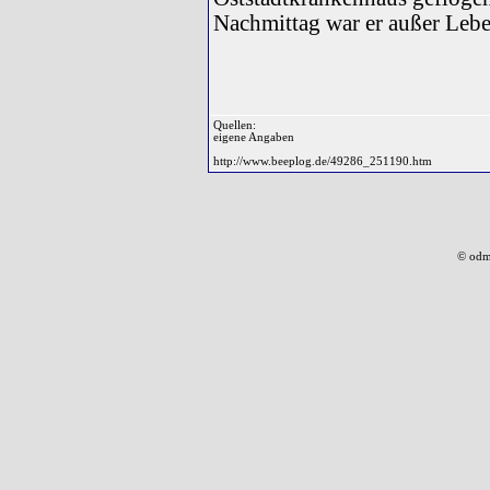
Nachmittag war er außer Lebe
Quellen:
eigene Angaben
http://www.beeplog.de/49286_251190.htm
© odm