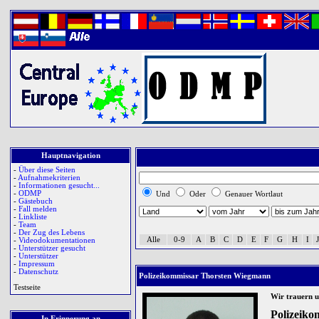
Hauptnavigation
-
Über diese Seiten
-
Aufnahmekriterien
-
Informationen gesucht...
-
ODMP
Und
Oder
Genauer Wortlaut
-
Gästebuch
-
Fall melden
-
Linkliste
-
Team
-
Der Zug des Lebens
Alle
0-9
A
B
C
D
E
F
G
H
I
J
-
Videodokumentationen
-
Unterstützer gesucht
-
Unterstützer
-
Impressum
-
Datenschutz
Polizeikommissar Thorsten Wiegmann
Testseite
Wir trauern 
Polizeiko
In Erinnerung an