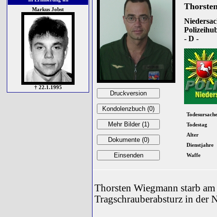
Thorste
Markus Jobst
Niedersac
Polizeihu
- D -
† 22.1.1995
Todesursach
Todestag
Alter
Dienstjahre
Waffe
Thorsten Wiegmann starb am 1
Tragschrauberabsturz in der 