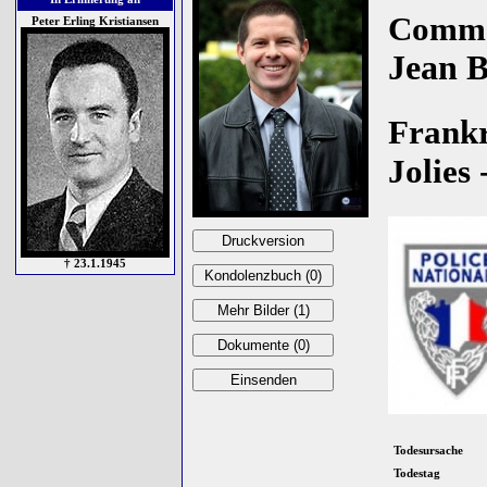
Comm
Peter Erling Kristiansen
Jean B
Frankr
Jolies 
† 23.1.1945
Todesursache
Todestag