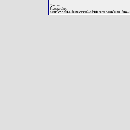
Quellen:
Presseartikel,
http://www.bild.de/news/ausland/isis-terroristen/diese-famil