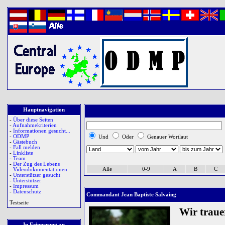
Hauptnavigation
-
Über diese Seiten
-
Aufnahmekriterien
-
Informationen gesucht...
-
ODMP
Und
Oder
Genauer Wortlaut
-
Gästebuch
-
Fall melden
-
Linkliste
-
Team
-
Der Zug des Lebens
Alle
0-9
A
B
C
-
Videodokumentationen
-
Unterstützer gesucht
-
Unterstützer
-
Impressum
-
Datenschutz
Commandant Jean Baptiste Salvaing
Testseite
Wir trau
In Erinnerung an