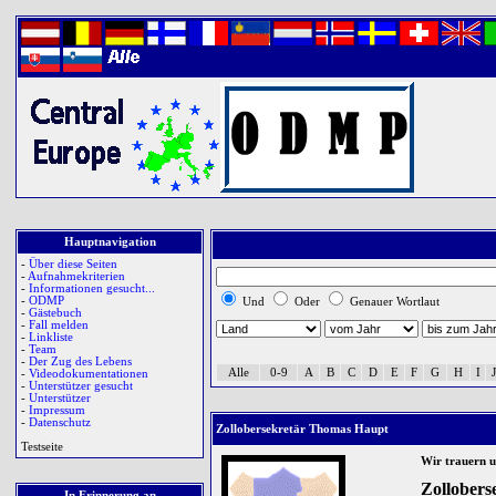
Hauptnavigation
-
Über diese Seiten
-
Aufnahmekriterien
-
Informationen gesucht...
-
ODMP
Und
Oder
Genauer Wortlaut
-
Gästebuch
-
Fall melden
-
Linkliste
-
Team
-
Der Zug des Lebens
Alle
0-9
A
B
C
D
E
F
G
H
I
J
-
Videodokumentationen
-
Unterstützer gesucht
-
Unterstützer
-
Impressum
-
Datenschutz
Zollobersekretär Thomas Haupt
Testseite
Wir trauern 
Zollobers
In Erinnerung an