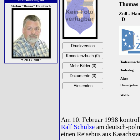
Thomas 
Stefan "Bonzo" Hainbuch
Zoll - Ha
- D -
† 20.12.2007
Todesursach
Todestag
Alter
Dienstjahre
Waffe
Am 10. Februar 1998 kontro
Ralf Schulze
am deutsch-poln
einen Reisebus aus Kasachsta