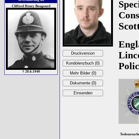
Spec
Clifford Henry Bougourd
Cons
Scot
Engl
Linc
Polic
† 28.6.1940
Todesursach