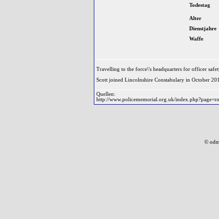
Todestag
Alter
Dienstjahre
Waffe
Travelling to the force\'s headquarters for officer safe
Scott joined Lincolnshire Constabulary in October 201
Quellen:
http://www.policememorial.org.uk/index.php?page=ro
© odm