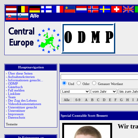
Hauptnavigation
-
Über diese Seiten
-
Aufnahmekriterien
-
Informationen gesucht...
-
ODMP
Und
Oder
Genauer Wortlaut
-
Gästebuch
-
Fall melden
-
Linkliste
-
Team
Alle
0-9
A
B
C
D
E
F
G
H
I
J
-
Der Zug des Lebens
-
Videodokumentationen
-
Unterstützer gesucht
-
Unterstützer
-
Impressum
Special Constable Scott Bennett
-
Datenschutz
Testseite
Wir tr
In Erinnerung an