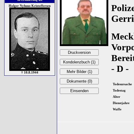
Poliz
Holger Nyhuus Kristoffersen
Gerri
Meck
Vorp
Berei
- D -
† 10.8.1944
Todesursache
Todestag
Alter
Dienstjahre
Waffe