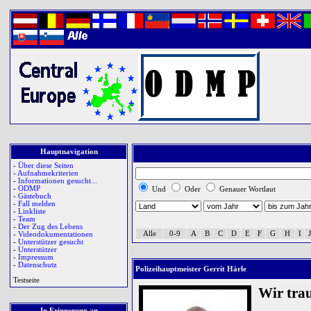
Hauptnavigation
-
Über diese Seiten
-
Aufnahmekriterien
-
Informationen gesucht...
-
ODMP
Und
Oder
Genauer Wortlaut
-
Gästebuch
-
Fall melden
-
Linkliste
-
Team
-
Der Zug des Lebens
Alle
0-9
A
B
C
D
E
F
G
H
I
J
-
Videodokumentationen
-
Unterstützer gesucht
-
Unterstützer
-
Impressum
-
Datenschutz
Polizeihauptmeister Gerrit Härle
Testseite
Wir tra
In Erinnerung an