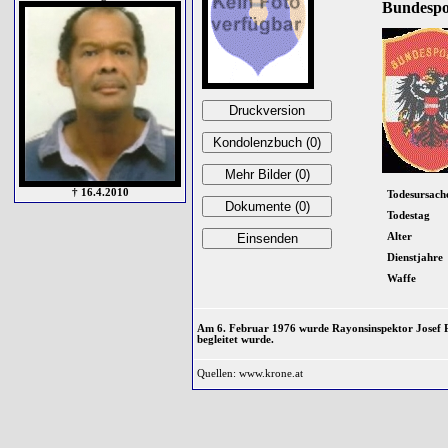
Bundespol
† 16.4.2010
Todesursach
Todestag
Alter
Dienstjahre
Waffe
Am 6. Februar 1976 wurde Rayonsinspektor Josef PL
begleitet wurde.
Quellen: www.krone.at