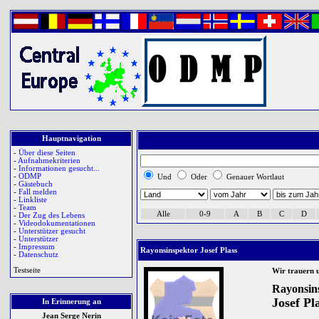
Hauptnavigation
-
Über diese Seiten
-
Aufnahmekriterien
-
Informationen gesucht...
-
ODMP
Und
Oder
Genauer Wortlaut
-
Gästebuch
-
Fall melden
-
Linkliste
-
Team
Alle
0-9
A
B
C
D
-
Der Zug des Lebens
-
Videodokumentationen
-
Unterstützer gesucht
-
Unterstützer
-
Impressum
Rayonsinspektor Josef Plass
-
Datenschutz
Testseite
Wir trauern 
Rayonsin
Josef Pl
In Erinnerung an
Jean Serge Nerin