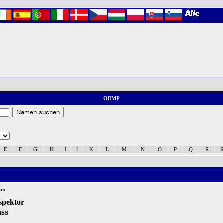
ODMP
E
F
G
H
I
J
K
L
M
N
O
P
Q
R
S
um
spektor
ass