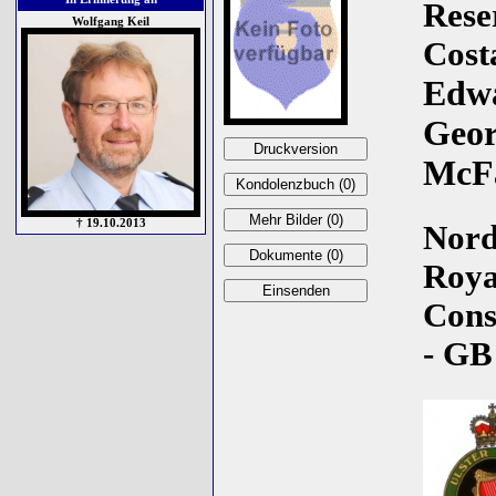
Rese
Wolfgang Keil
Cost
Edw
Geor
McF
† 19.10.2013
Nord
Roya
Cons
- GB