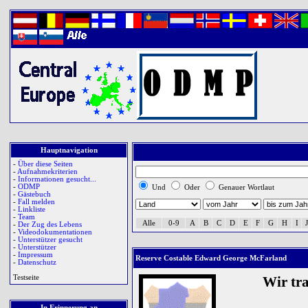
Hauptnavigation
-
Über diese Seiten
-
Aufnahmekriterien
-
Informationen gesucht...
-
ODMP
Und
Oder
Genauer Wortlaut
-
Gästebuch
-
Fall melden
-
Linkliste
-
Team
Alle
0-9
A
B
C
D
E
F
G
H
I
J
-
Der Zug des Lebens
-
Videodokumentationen
-
Unterstützer gesucht
-
Unterstützer
-
Impressum
Reserve Costable Edward George McFarland
-
Datenschutz
Testseite
Wir tr
In Erinnerung an