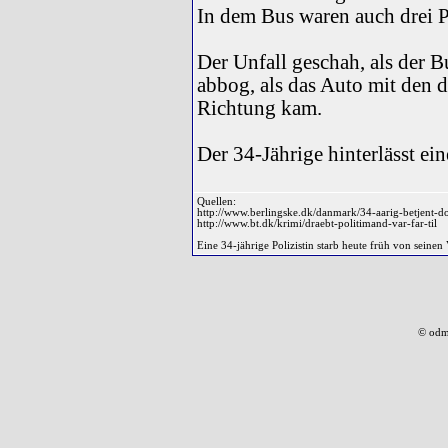
In dem Bus waren auch drei P
Der Unfall geschah, als der 
abbog, als das Auto mit den d
Richtung kam.
Der 34-Jährige hinterlässt ei
Quellen:
http://www.berlingske.dk/danmark/34-aarig-betjent-do
http://www.bt.dk/krimi/draebt-politimand-var-far-til
Eine 34-jährige Polizistin starb heute früh von seine
© odm