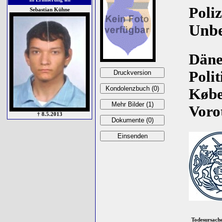
Poli
Sebastian Kühne
Unb
Däne
Polit
Køb
Voro
† 8.5.2013
Todesursach