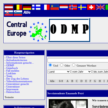
Hauptnavigation
-
Über diese Seiten
-
Aufnahmekriterien
-
Informationen gesucht...
-
ODMP
Und
Oder
Genauer Wortlaut
-
Gästebuch
-
Fall melden
-
Linkliste
-
Team
-
Der Zug des Lebens
Alle
0-9
A
B
C
D
E
F
G
H
I
J
-
Videodokumentationen
-
Unterstützer gesucht
-
Unterstützer
-
Impressum
-
Datenschutz
Sovrintendente Emanuele Petri
Testseite
Wir trauern 
Sovrinte
In Erinnerung an