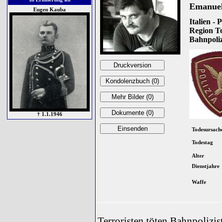
Emanuel
Eugen Kauba
Italien - P
Region T
Bahnpolize
† 1.1.1946
Todesursach
Todestag
Alter
Dienstjahre
Waffe
Terroristen töten Bahnpolizist