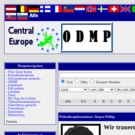
Hauptnavigation
-
Über diese Seiten
-
Aufnahmekriterien
-
Informationen gesucht...
-
ODMP
Und
Oder
Genauer Wortlaut
-
Gästebuch
-
Fall melden
-
Linkliste
-
Team
-
Der Zug des Lebens
Alle
0-9
A
B
C
D
E
-
Videodokumentationen
-
Unterstützer gesucht
-
Unterstützer
-
Impressum
-
Datenschutz
Polizeihauptkommissar Jürgen Helbig
Testseite
Wir trauer
In Erinnerung an