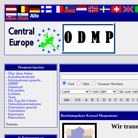
Hauptnavigation
-
Über diese Seiten
-
Aufnahmekriterien
-
Informationen gesucht...
-
ODMP
Und
Oder
Genauer Wortlaut
-
Gästebuch
-
Fall melden
-
Linkliste
-
Team
Alle
0-9
A
B
C
D
E
F
G
H
I
J
-
Der Zug des Lebens
-
Videodokumentationen
-
Unterstützer gesucht
-
Unterstützer
-
Impressum
Bezirksinspektor Konrad Mospointner
-
Datenschutz
Testseite
Wir trau
In Erinnerung an