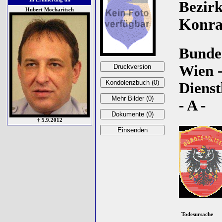
Bezirk
Hubert Mocharitsch
Konra
Bundes
Wien 
Diens
- A -
† 5.9.2012
Todesursache