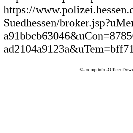
https://www.polizei.hessen.
Suedhessen/broker.jsp?uMe
a91bbcb63046&uCon=87850
ad2104a9123a&uTem=bff71
©- odmp.info -Officer Dow