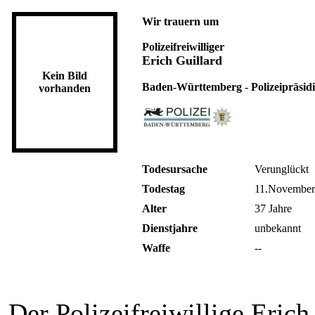
Wir trauern um
Polizeifreiwilliger
Erich Guillard
Kein Bild
Baden-Württemberg - Polizeipräsidi
vorhanden
Todesursache
Verunglückt
Todestag
11.November
Alter
37 Jahre
Dienstjahre
unbekannt
Waffe
--
Der Polizeifreiwillige Erich